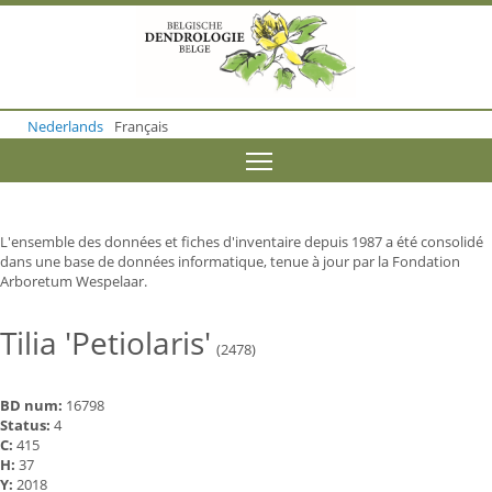
S
k
i
p
t
o
Nederlands
Français
m
a
Toggle menu visibility
i
n
c
o
L'ensemble des données et fiches d'inventaire depuis 1987 a été consolidé
n
dans une base de données informatique, tenue à jour par la Fondation
t
Arboretum Wespelaar.
e
n
t
Tilia 'Petiolaris'
(2478)
BD num:
16798
Status:
4
C:
415
H:
37
Y:
2018