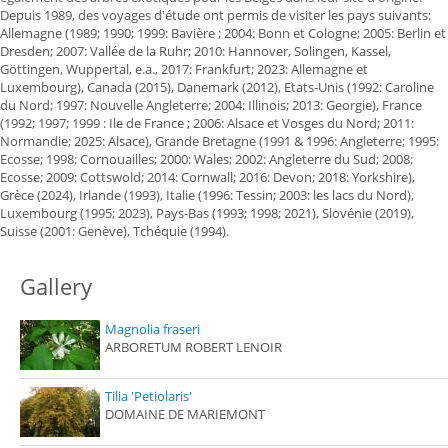
Depuis 1989, des voyages d'étude ont permis de visiter les pays suivants:
Allemagne (1989; 1990; 1999: Bavière ; 2004: Bonn et Cologne; 2005: Berlin et
Dresden; 2007: Vallée de la Ruhr; 2010: Hannover, Solingen, Kassel,
Göttingen, Wuppertal, e.a., 2017: Frankfurt; 2023: Allemagne et
Luxembourg), Canada (2015), Danemark (2012), Etats-Unis (1992: Caroline
du Nord; 1997: Nouvelle Angleterre; 2004: Illinois; 2013: Georgie), France
(1992; 1997; 1999 : Ile de France ; 2006: Alsace et Vosges du Nord; 2011:
Normandie; 2025: Alsace), Grande Bretagne (1991 & 1996: Angleterre; 1995:
Ecosse; 1998: Cornouailles; 2000: Wales; 2002: Angleterre du Sud; 2008:
Ecosse; 2009: Cottswold; 2014: Cornwall; 2016: Devon; 2018: Yorkshire),
Grèce (2024), Irlande (1993), Italie (1996: Tessin; 2003: les lacs du Nord),
Luxembourg (1995; 2023), Pays-Bas (1993; 1998; 2021), Slovénie (2019),
Suisse (2001: Genève), Tchéquie (1994).
Gallery
Magnolia fraseri
ARBORETUM ROBERT LENOIR
Tilia 'Petiolaris'
DOMAINE DE MARIEMONT