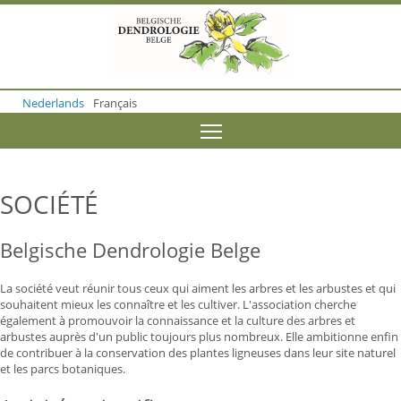
S
k
i
p
t
o
Nederlands
Français
m
a
Toggle menu visibility
i
n
c
o
SOCIÉTÉ
n
t
e
Belgische Dendrologie Belge
n
t
La société veut réunir tous ceux qui aiment les arbres et les arbustes et qui
souhaitent mieux les connaître et les cultiver. L'association cherche
également à promouvoir la connaissance et la culture des arbres et
arbustes auprès d'un public toujours plus nombreux. Elle ambitionne enfin
de contribuer à la conservation des plantes ligneuses dans leur site naturel
et les parcs botaniques.