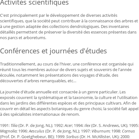
Activités scientifiques
C'est principalement par le développement de diverses activités
scientifiques, que la société peut contribuer à la connaissance des arbres et
à une gestion adaptée des collections dendrologiques. Des inventaires
détaillés permettent de préserver la diversité des essences présentes dans
nos parcs et arboretums.
Conférences et journées d'études
Traditionnellement, au cours de l'hiver, une conférence est organisée qui
réunit tous les membres autour de divers sujets et souvenirs de l'année
écoulée, notamment les présentations des voyages d'étude, des
découvertes d'arbres remarquables, etc…
La journée d'étude annuelle est consacrée à un genre particulier. Les
exposés couvrent la systématique et la taxonomie, la culture et l'utilisation
dans les jardins des différentes espèces et des principaux cultivars. Afin de
couvrir en détail les aspects botaniques du genre choisi, la société fait appel
à des spécialistes internationaux de renom.
1991:
Tilia
(Dr. P. de Jong, NL); 1992:
Acer
; 1994:
Ilex
(Dr. S. Andrews, UK); 1995:
Magnolia
; 1996:
Aesculus
(Dr. P. de Jong, NL); 1997:
Viburnum
; 1998:
Cornus
(Prof. Dr. P. Goetghebeur, BE); 1999:
Sorbus
(Dr. H. McAllister, UK); 2000: