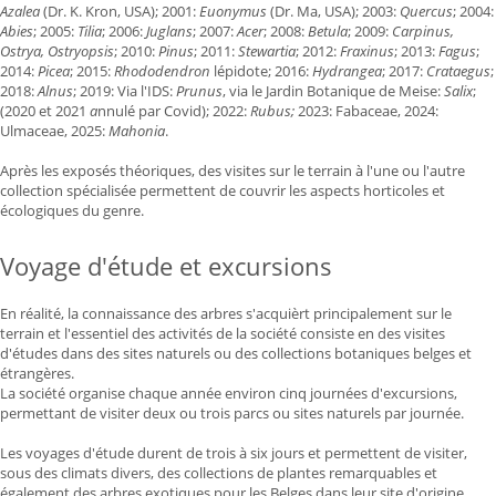
Azalea
(Dr. K. Kron, USA); 2001:
Euonymus
(Dr. Ma, USA); 2003:
Quercus
; 2004:
Abies
; 2005:
Tilia
; 2006:
Juglans
; 2007:
Acer
; 2008:
Betula
; 2009:
Carpinus,
Ostrya, Ostryopsis
; 2010:
Pinus
; 2011:
Stewartia
; 2012:
Fraxinus
; 2013:
Fagus
;
2014:
Picea
; 2015:
Rhododendron
lépidote; 2016:
Hydrangea
; 2017:
Crataegus
;
2018:
Alnus
; 2019: Via l'IDS:
Prunus
, via le Jardin Botanique de Meise:
Salix
;
(2020 et 2021
a
nnulé par Covid);
2022:
Rubus;
2023: Fabaceae, 2024:
Ulmaceae, 2025:
Mahonia
.
Après les exposés théoriques, des visites sur le terrain à l'une ou l'autre
collection spécialisée permettent de couvrir les aspects horticoles et
écologiques du genre.
Voyage d'étude et excursions
En réalité, la connaissance des arbres s'acquièrt principalement sur le
terrain et l'essentiel des activités de la société consiste en des visites
d'études dans des sites naturels ou des collections botaniques belges et
étrangères.
La société organise chaque année environ cinq journées d'excursions,
permettant de visiter deux ou trois parcs ou sites naturels par journée.
Les voyages d'étude durent de trois à six jours et permettent de visiter,
sous des climats divers, des collections de plantes remarquables et
également des arbres exotiques pour les Belges dans leur site d'origine.