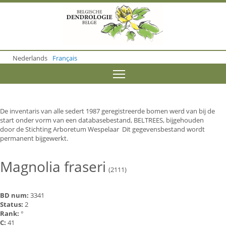
S
k
i
p
t
o
Nederlands
Français
m
a
Toggle menu visibility
i
n
c
o
De inventaris van alle sedert 1987 geregistreerde bomen werd van bij de
n
start onder vorm van een databasebestand, BELTREES, bijgehouden
t
door de Stichting Arboretum Wespelaar Dit gegevensbestand wordt
e
permanent bijgewerkt.
n
t
Magnolia fraseri
(2111)
BD num:
3341
Status:
2
Rank:
°
C:
41