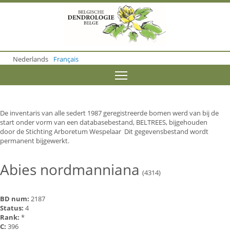
S
k
i
p
t
o
Nederlands
Français
m
a
Toggle menu visibility
i
n
c
o
De inventaris van alle sedert 1987 geregistreerde bomen werd van bij de
n
start onder vorm van een databasebestand, BELTREES, bijgehouden
t
door de Stichting Arboretum Wespelaar Dit gegevensbestand wordt
e
permanent bijgewerkt.
n
t
Abies nordmanniana
(4314)
BD num:
2187
Status:
4
Rank:
*
C:
396