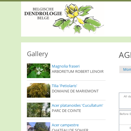
S
k
i
p
t
o
m
a
i
n
Gallery
AG
c
o
Magnolia fraseri
n
Mon
ARBORETUM ROBERT LENOIR
t
Pri
e
n
tab
Tilia 'Petiolaris'
t
DOMAINE DE MARIEMONT
All d
Acer platanoides 'Cucullatum'
PARC DE COINTE
Before 
Acer campestre
CHATEAU DE SOHIER