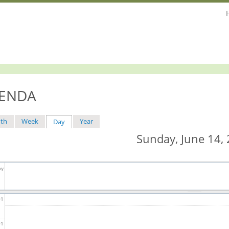
ENDA
th
Week
Year
Day
(active tab)
mary
Sunday, June 14,
s
ay
01
01