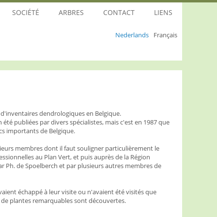
SOCIÉTÉ
ARBRES
CONTACT
LIENS
Nederlands
Français
on d'inventaires dendrologiques en Belgique.
 été publiées par divers spécialistes, mais c'est en 1987 que
rcs importants de Belgique.
usieurs membres dont il faut souligner particulièrement le
essionnelles au Plan Vert, et puis auprès de la Région
é par Ph. de Spoelberch et par plusieurs autres membres de
aient échappé à leur visite ou n'avaient été visités que
e de plantes remarquables sont découvertes.