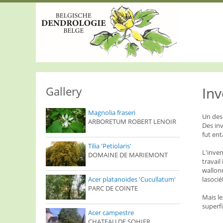
S
k
i
p
t
o
m
a
i
n
Gallery
Inv
c
o
Magnolia fraseri
n
Un des 
ARBORETUM ROBERT LENOIR
t
Des inv
e
fut ent
n
Tilia 'Petiolaris'
t
L'inven
DOMAINE DE MARIEMONT
travail
wallonn
Acer platanoides 'Cucullatum'
lasocié
PARC DE COINTE
Mais le
superf
Acer campestre
CHATEAU DE SOHIER