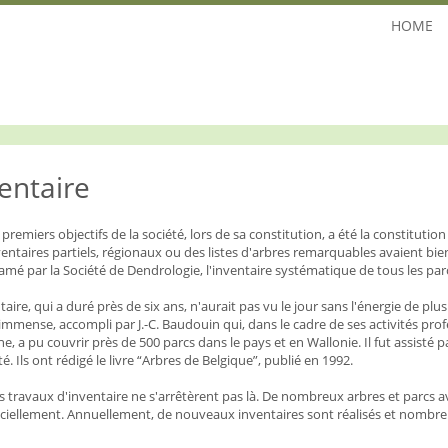
HOME
entaire
premiers objectifs de la société, lors de sa constitution, a été la constituti
entaires partiels, régionaux ou des listes d'arbres remarquables avaient bien
amé par la Société de Dendrologie, l'inventaire systématique de tous les pa
taire, qui a duré près de six ans, n'aurait pas vu le jour sans l'énergie de pl
 immense, accompli par J.-C. Baudouin qui, dans le cadre de ses activités prof
e, a pu couvrir près de 500 parcs dans le pays et en Wallonie. Il fut assist
té. Ils ont rédigé le livre “Arbres de Belgique”, publié en 1992.
s travaux d'inventaire ne s'arrêtèrent pas là. De nombreux arbres et parcs av
iciellement. Annuellement, de nouveaux inventaires sont réalisés et nombr