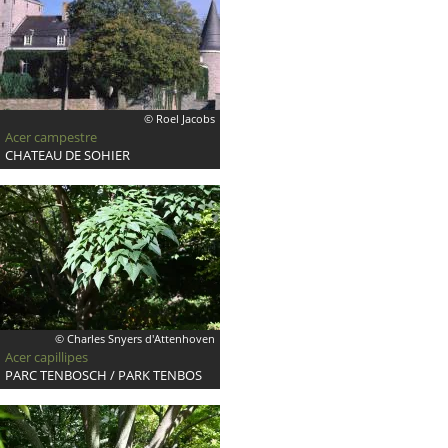
© Roel Jacobs
Acer campestre
CHATEAU DE SOHIER
© Charles Snyers d'Attenhoven
Acer capillipes
PARC TENBOSCH / PARK TENBOS