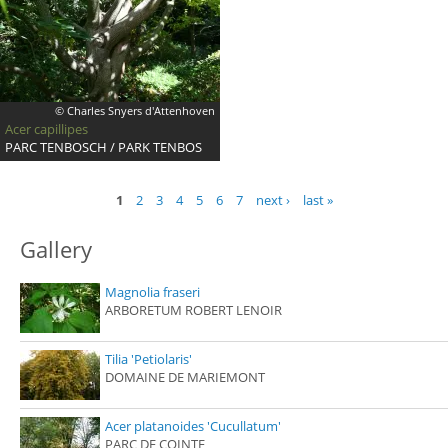
© Charles Snyers d'Attenhoven
Acer capillipes
PARC TENBOSCH / PARK TENBOS
Pages
1
2
3
4
5
6
7
next ›
last »
Gallery
Magnolia fraseri
ARBORETUM ROBERT LENOIR
Tilia 'Petiolaris'
DOMAINE DE MARIEMONT
Acer platanoides 'Cucullatum'
PARC DE COINTE