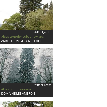
© Roel Jacobs
Abies concolor subsp. lowiana
ARBORETUM ROBERT LENOIR
© Roel Jacobs
Abies nordmanniana
DOMAINE LES AMEROIS