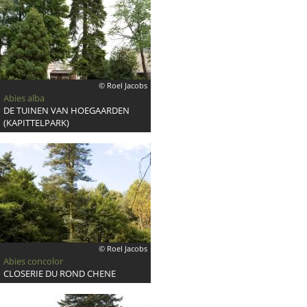
© Roel Jacobs
Abies alba
DE TUINEN VAN HOEGAARDEN
(KAPITTELPARK)
© Roel Jacobs
Abies concolor
CLOSERIE DU ROND CHENE