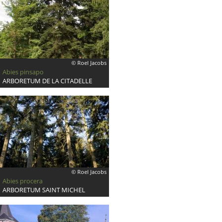
© Roel Jacobs
Abies pinsapo
ARBORETUM DE LA CITADELLE
© Roel Jacobs
Abies procera
ARBORETUM SAINT MICHEL